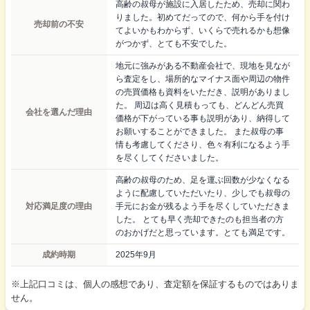
高齢の叔母が施設に入居したため、売却に関わ
りました。初めてだってので、何から手を付け
売却前の不安
てよいかもわからず、いくらで売れるかも想像
がつかず、とても不安でした。
地元に強みがある不動産会社で、現地を見なが
ら査定をし、場所的なマイナス面や周辺の物件
の売買価格も資料をいただき、説明がありまし
た。 周辺は高く見積もっても、どんどん売買
会社を選んだ理由
価格が下がっている事も説明があり、納得して
お願いすることができました。 また叔母の事
情も考慮してくださり、色々有利になるよう手
を尽くしてくださいました。
高齢の叔母のため、足を運ぶ回数が少なくなる
ように配慮していただいたり、少しでも叔母の
対応満足度の理由
手元にお金が残るよう手を尽くしていただきま
した。 とても早く売却できたのも担当者の方
のおかげだと思っています。とても満足です。
成約時期
2025年9月
※上記口コミは、個人の感想であり、査定額を保証するものではありま
せん。