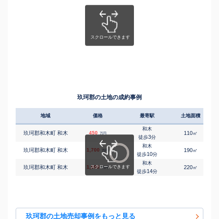
玖珂郡の土地の成約事例
地域
価格
最寄駅
土地面積
和木
玖珂郡和木町 和木
450
110
㎡
万円
3
徒歩
分
和木
玖珂郡和木町 和木
1,700
190
㎡
万円
10
徒歩
分
和木
玖珂郡和木町 和木
1,900
220
㎡
万円
14
徒歩
分
玖珂郡の土地売却事例をもっと見る