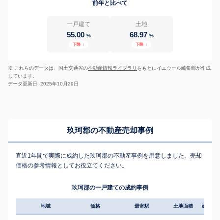
前年と比べて
一戸建て
土地
55.00
68.97
%
%
下降
↓
下降
↓
※ これらのデータは、国土交通省の
不動産情報ライブラリ
をもとにイエウール編集部が作成
しています。
データ更新日: 2025年10月29日
玖珂郡の不動産売却事例
直近1年間で実際に成約した玖珂郡の不動産事例を用意しました。売却
価格の参考情報としてお役立てください。
玖珂郡の一戸建ての成約事例
地域
価格
最寄駅
土地面積
延床面