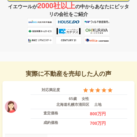
2000社以上
イエウールが
の中からあなたにピッタ
リの会社をご紹介
実際に不動産を売却した人の声
対応満足度
65歳
女性
北海道札幌市清田区
土地
査定価格
800
万円
成約価格
700
万円