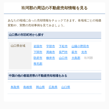
玖珂郡の周辺の不動産売却情報を見る
あなたの地域に合った売却情報をチェックできます。各地域ごとの地価
変動や、実際の売却事例を見てみましょう。
山口県の市区町村から探す
山口県全域
岩国市
宇部市
下松市
山陽小野田市
下関市
周南市
長門市
萩市
光市
防府市
柳井市
山口市
大島郡
玖珂郡
熊毛郡
中国の他の都道府県の不動産売却相場をみる
鳥取県
島根県
岡山県
広島県
山口県