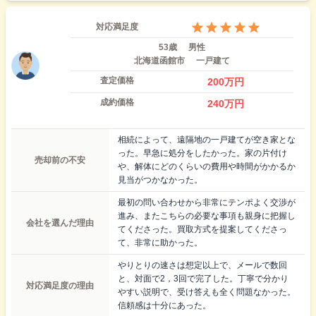
対応満足度
53歳
男性
北海道函館市
一戸建て
査定価格
200
万円
成約価格
240
万円
相続によって、遠隔地の一戸建てが空き家とな
った。早急に処分をしたかった。家の片付け
売却前の不安
や、解体にどのくらいの費用や時間がかかるか
見当がつかなかった。
最初の問い合わせから非常にテンポよく交渉が
進み、またこちらの必要な事項も親身に把握し
会社を選んだ理由
てくださった。買取方式を提案してくださっ
て、非常に助かった。
やりとりの速さは想定以上で、メールで数回
と、対面で2，3回で完了した。丁寧で分かり
対応満足度の理由
やすい説明で、受け答えも全く問題なかった。
信頼感は十分にあった。