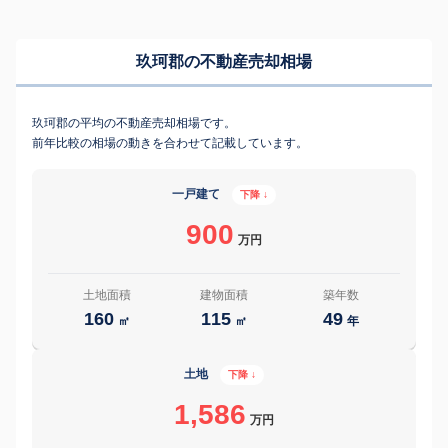
玖珂郡の不動産売却相場
玖珂郡の平均の不動産売却相場です。
前年比較の相場の動きを合わせて記載しています。
一戸建て
下降 ↓
900
万円
土地面積
建物面積
築年数
160
115
49
㎡
㎡
年
土地
下降 ↓
1,586
万円