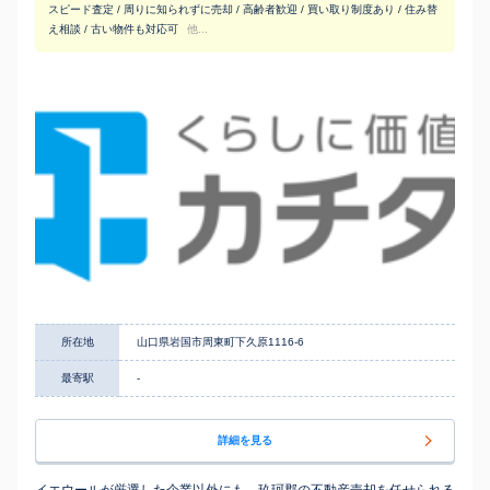
スピード査定 / 周りに知られずに売却 / 高齢者歓迎 / 買い取り制度あり / 住み替
え相談 / 古い物件も対応可
他...
所在地
山口県岩国市周東町下久原1116-6
最寄駅
-
詳細を見る