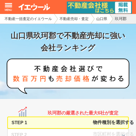
玖珂郡
不動産一括査定のイエウール
不動産売却・査定
山口県
イエウール加盟希望の不動産会社様
山口県玖珂郡で不動産売却に強い
初めての方へ
会社ランキング
不動産売却の流れ
不動産の売却・一括査定
家査定シミュレーター
お問い合わせ
玖珂郡の厳選された最大6社が査定
STEP 1
STEP 2