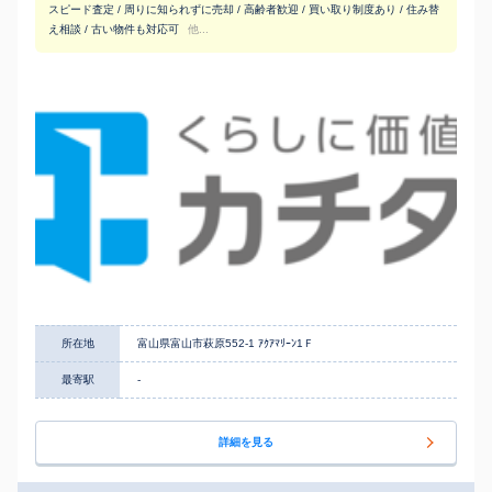
スピード査定 / 周りに知られずに売却 / 高齢者歓迎 / 買い取り制度あり / 住み替
え相談 / 古い物件も対応可
他...
所在地
富山県富山市萩原552-1 ｱｸｱﾏﾘｰﾝ1Ｆ
最寄駅
-
詳細を見る