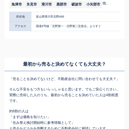
他...
魚津市
氷見市
滑川市
黒部市
砺波市
小矢部市
所在地
富山県滑川市北野486
アクセス
国道8号線「北野第一・北野第二交差点」よりすぐ
最初から売ると決めてなくても
大丈夫？
「売ることを決めてないけど、不動産会社に問い合わせても大丈夫？」
そんな不安をもつ方もいらっしゃると思います。でもご安心ください。
実際に売却した人のうち、最初から売ることを決めていた人は4割程度
です。
約6割の人は
「まずは価格を知りたい」
「住み替え検討開始時に参考情報として」
と売るかどうかを判断するために不動産会社に相談しています。