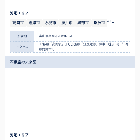
対応エリア
他...
高岡市
魚津市
氷見市
滑川市
黒部市
砺波市
所在地
富山県高岡市江尻846-1
JR各線「高岡駅」より万葉線「江尻電停」降車 徒歩8分 「8号
アクセス
線向野本町...
不動産の未来図
対応エリア