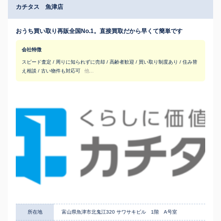
カチタス 魚津店
おうち買い取り再販全国No.1。直接買取だから早くて簡単です
会社特徴
スピード査定 / 周りに知られずに売却 / 高齢者歓迎 / 買い取り制度あり / 住み替
え相談 / 古い物件も対応可
他...
所在地
富山県魚津市北鬼江320 サワサキビル 1階 A号室