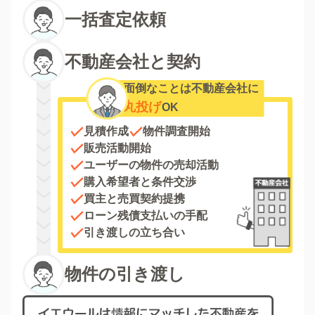
一括査定依頼
不動産会社と契約
面倒なことは不動産会社に
丸投げ
OK
見積作成
物件調査開始
販売活動開始
ユーザーの物件の売却活動
購入希望者と条件交渉
買主と売買契約提携
ローン残債支払いの手配
引き渡しの立ち合い
物件の引き渡し