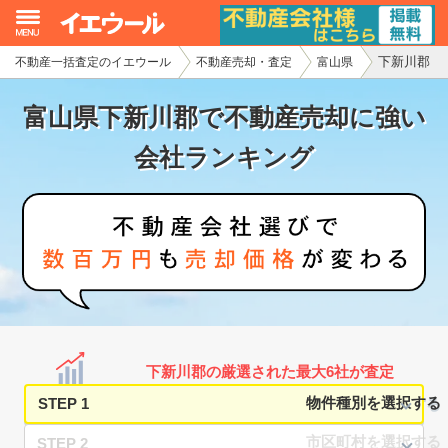
下新川郡
不動産一括査定のイエウール
不動産売却・査定
富山県
イエウール加盟希望の不動産会社様
富山県下新川郡で不動産売却に強い
初めての方へ
会社ランキング
不動産売却の流れ
不動産の売却・一括査定
家査定シミュレーター
お問い合わせ
下新川郡の厳選された最大6社が査定
STEP 1
STEP 2