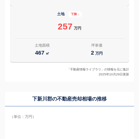
土地
下降 ↓
257
万円
土地面積
坪単価
467
2
㎡
万円
「不動産情報ライブラリ」の情報を元に集計
2025年10月29日更新
下新川郡の
不動産売却相場の推移
（単位：万円）