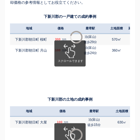
却価格の参考情報としてお役立てください。
下新川郡の一戸建ての成約事例
地域
価格
最寄駅
土地面積
延床面
泊(富山)
㎡
㎡
下新川郡朝日町 桜町
300
570
200
万円
29
徒歩
分
泊(富山)
㎡
㎡
下新川郡朝日町 月山
100
360
150
万円
24
徒歩
分
下新川郡の土地の成約事例
地域
価格
最寄駅
土地面積
泊(富山)
下新川郡朝日町 大屋
100
630
㎡
万円
15
徒歩
分