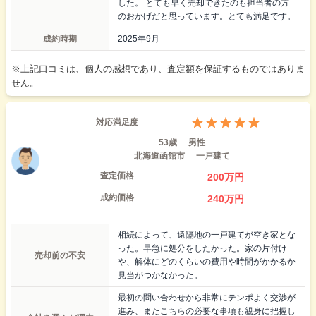
した。 とても早く売却できたのも担当者の方
のおかげだと思っています。とても満足です。
成約時期
2025年9月
※上記口コミは、個人の感想であり、査定額を保証するものではありま
せん。
対応満足度
53歳
男性
北海道函館市
一戸建て
査定価格
200
万円
成約価格
240
万円
相続によって、遠隔地の一戸建てが空き家とな
った。早急に処分をしたかった。家の片付け
売却前の不安
や、解体にどのくらいの費用や時間がかかるか
見当がつかなかった。
最初の問い合わせから非常にテンポよく交渉が
進み、またこちらの必要な事項も親身に把握し