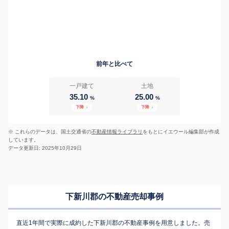
前年と比べて
一戸建て
土地
35.10
25.00
%
%
下降
↓
下降
↓
※ これらのデータは、国土交通省の
不動産情報ライブラリ
をもとにイエウール編集部が作成
しています。
データ更新日: 2025年10月29日
下新川郡の不動産売却事例
直近1年間で実際に成約した下新川郡の不動産事例を用意しました。売