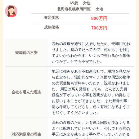
65歳
女性
北海道札幌市清田区
土地
査定価格
800
万円
成約価格
700
万円
高齢の叔母が施設に入居したため、売却に関わ
りました。初めてだってので、何から手を付け
売却前の不安
てよいかもわからず、いくらで売れるかも想像
がつかず、とても不安でした。
地元に強みがある不動産会社で、現地を見なが
ら査定をし、場所的なマイナス面や周辺の物件
の売買価格も資料をいただき、説明がありまし
た。 周辺は高く見積もっても、どんどん売買
会社を選んだ理由
価格が下がっている事も説明があり、納得して
お願いすることができました。 また叔母の事
情も考慮してくださり、色々有利になるよう手
を尽くしてくださいました。
高齢の叔母のため、足を運ぶ回数が少なくなる
ように配慮していただいたり、少しでも叔母の
対応満足度の理由
手元にお金が残るよう手を尽くしていただきま