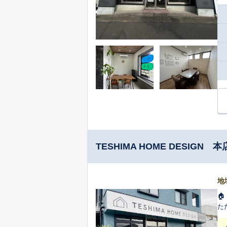
TESHIMA HOME DESIGN 本
地

た