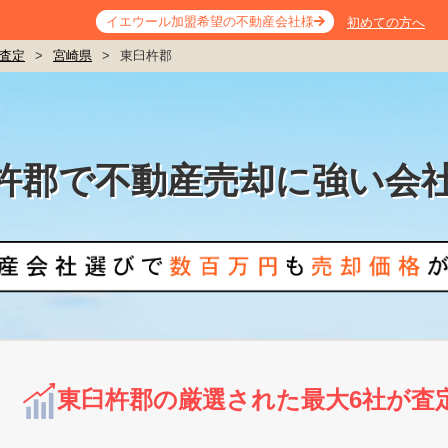
イエウール加盟希望の不動産会社様
初めての方へ
査定
>
宮崎県
>
東臼杵郡
杵郡で不動産売却に強い会
東臼杵郡の厳選された最大6社が査