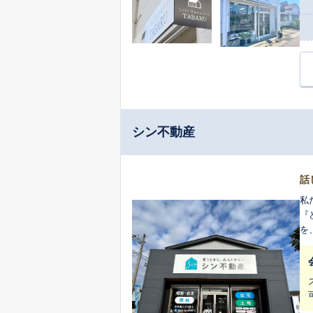
シン不動産
話
私
『
を
に