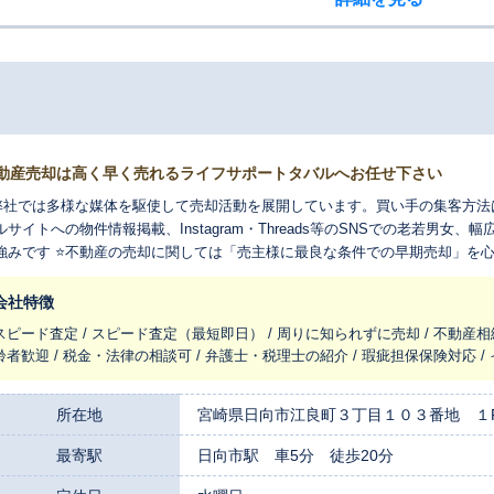
動産売却は高く早く売れるライフサポートタバルへお任せ下さい
弊社では多様な媒体を駆使して売却活動を展開しています。買い手の集客方法は当
ルサイトへの物件情報掲載、Instagram・Threads等のSNSでの老若男
強みです ⭐不動産の売却に関しては「売主様に最良な条件での早期売却」を
きます。また「任意売却」のご相談や、「買取り」も行っておりますので、お
会社特徴
スピード査定 / スピード査定（最短即日） / 周りに知られずに売却 / 不動産相
齢者歓迎 / 税金・法律の相談可 / 弁護士・税理士の紹介 / 瑕疵担保保険対応 
所在地
宮崎県日向市江良町３丁目１０３番地 １
最寄駅
日向市駅 車5分 徒歩20分