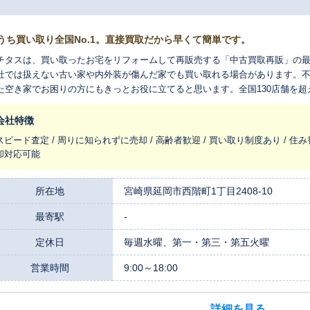
うち買い取り全国No.1。直接買取だから早くて簡単です。
チタスは、買い取ったお宅をリフォームして再販売する「中古買取再販」の
社では扱えない古い家や内外装が傷んだ家でも買い取れる場合があります。
た空き家でお困りの方にもきっとお役に立てると思います。全国130店舗を
れ変わらせ、長く住みつなぐお手伝いをさせてください。
会社特徴
スピード査定 / 周りに知られずに売却 / 高齢者歓迎 / 買い取り制度あり / 住み
却対応可能
所在地
宮崎県延岡市西階町1丁目2408-10
最寄駅
-
定休日
毎週水曜、第一・第三・第五火曜
営業時間
9:00～18:00
詳細を見る