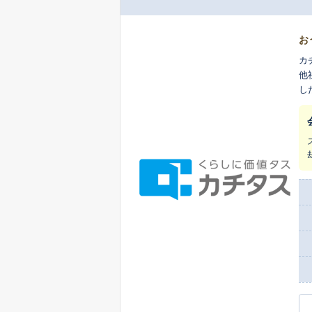
お
カ
他
し
ま