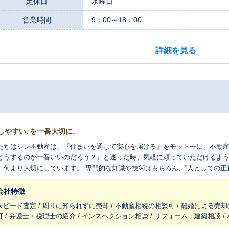
定休日
水曜日
営業時間
9：00～18：00
詳細を見る
しやすい♪を一番大切に。
たちはシン不動産は、『住まいを通して安心を届ける』をモットーに、不動
どうするのが一番いいのだろう？』と迷った時、気軽に頼っていただけるよ
、何より大切にしています。 専門的な知識や技術はもちろん、”人としての正直
向き合います。そして、いつも明るく元気であること。それが私たちが目指
会社特徴
スピード査定 / 周りに知られずに売却 / 不動産相続の相談可 / 離婚による売却
可 / 弁護士・税理士の紹介 / インスペクション相談 / リフォーム・建築相談 