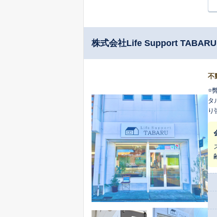
株式会社Life Support TABARU
不
⭐
タ
り
だ