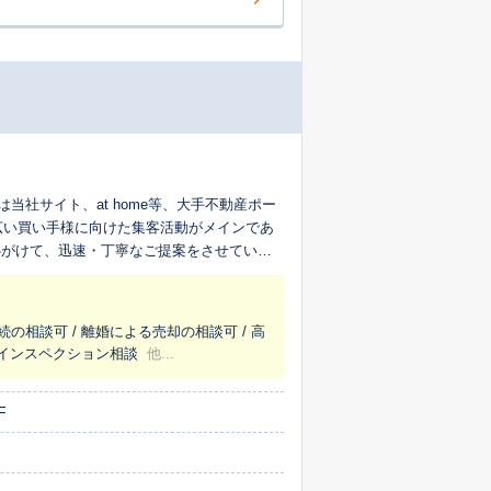
社サイト、at home等、大手不動産ポー
女、幅広い買い手様に向けた集客活動がメインであ
心がけて、迅速・丁寧なご提案をさせていた
気軽にご相談下さい⭐
続の相談可 / 離婚による売却の相談可 / 高
/ インスペクション相談
他...
F