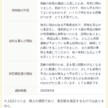
高齢の叔母が施設に入居したため、売却に関わ
りました。初めてだってので、何から手を付け
売却前の不安
てよいかもわからず、いくらで売れるかも想像
がつかず、とても不安でした。
地元に強みがある不動産会社で、現地を見なが
ら査定をし、場所的なマイナス面や周辺の物件
の売買価格も資料をいただき、説明がありまし
た。 周辺は高く見積もっても、どんどん売買
会社を選んだ理由
価格が下がっている事も説明があり、納得して
お願いすることができました。 また叔母の事
情も考慮してくださり、色々有利になるよう手
を尽くしてくださいました。
高齢の叔母のため、足を運ぶ回数が少なくなる
ように配慮していただいたり、少しでも叔母の
対応満足度の理由
手元にお金が残るよう手を尽くしていただきま
した。 とても早く売却できたのも担当者の方
のおかげだと思っています。とても満足です。
成約時期
2025年9月
※上記口コミは、個人の感想であり、査定額を保証するものではありま
せん。