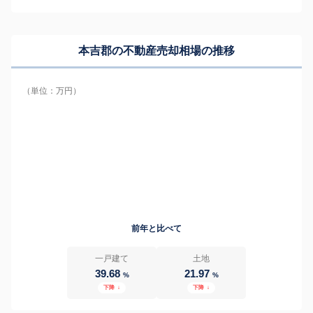
本吉郡の
不動産売却相場の推移
（単位：万円）
前年と比べて
一戸建て
土地
39.68
21.97
%
%
下降
↓
下降
↓