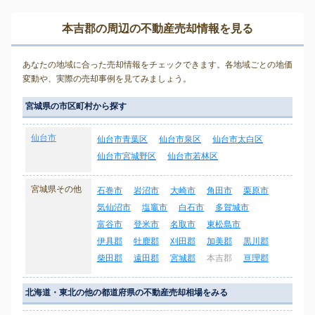
本吉郡の周辺の不動産売却情報を見る
あなたの地域に合った売却情報をチェックできます。各地域ごとの地価
変動や、実際の売却事例を見てみましょう。
宮城県の市区町村から探す
仙台市
仙台市青葉区
仙台市泉区
仙台市太白区
仙台市宮城野区
仙台市若林区
宮城県その他
石巻市
岩沼市
大崎市
角田市
栗原市
気仙沼市
塩竈市
白石市
多賀城市
富谷市
登米市
名取市
東松島市
伊具郡
牡鹿郡
刈田郡
加美郡
黒川郡
柴田郡
遠田郡
宮城郡
本吉郡
亘理郡
北海道・東北の他の都道府県の不動産売却相場をみる