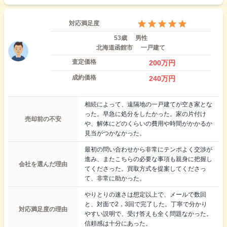
対応満足度
53歳
男性
北海道函館市
一戸建て
査定価格
200
万円
成約価格
240
万円
相続によって、遠隔地の一戸建てが空き家とな
った。早急に処分をしたかった。家の片付け
売却前の不安
や、解体にどのくらいの費用や時間がかかるか
見当がつかなかった。
最初の問い合わせから非常にテンポよく交渉が
進み、またこちらの必要な事項も親身に把握し
会社を選んだ理由
てくださった。買取方式を提案してくださっ
て、非常に助かった。
やりとりの速さは想定以上で、メールで数回
と、対面で2，3回で完了した。丁寧で分かり
対応満足度の理由
やすい説明で、受け答えも全く問題なかった。
信頼感は十分にあった。