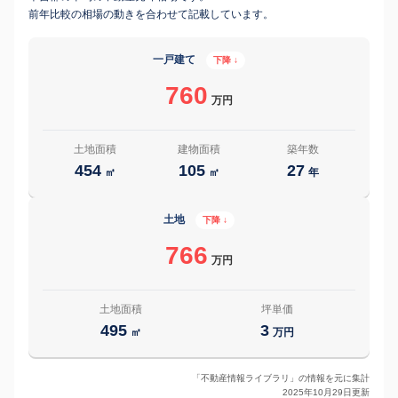
前年比較の相場の動きを合わせて記載しています。
一戸建て
下降 ↓
760
万円
土地面積
建物面積
築年数
454
105
27
㎡
㎡
年
土地
下降 ↓
766
万円
土地面積
坪単価
495
3
㎡
万円
「不動産情報ライブラリ」の情報を元に集計
2025年10月29日更新