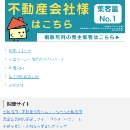
編集ポリシー
イエウールへ加盟のお問い合わせ
利用規約
個人情報保護方針
運営会社
関連サイト
土地活用・不動産投資ならイエウール土地活用
完全会員制の家探しサイト「Housii(ハウシー)」
不動産査定・売却ならすまいステップ