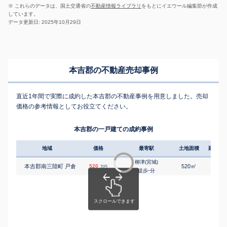
※ これらのデータは、国土交通省の
不動産情報ライブラリ
をもとにイエウール編集部が作成
しています。
データ更新日: 2025年10月29日
本吉郡の不動産売却事例
直近1年間で実際に成約した本吉郡の不動産事例を用意しました。売却
価格の参考情報としてお役立てください。
本吉郡の一戸建ての成約事例
地域
価格
最寄駅
土地面積
延床面
柳津(宮城)
㎡
㎡
本吉郡南三陸町 戸倉
520
520
105
万円
-
徒歩
分