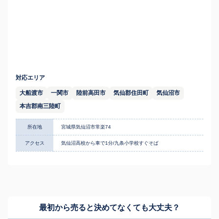
対応エリア
大船渡市
一関市
陸前高田市
気仙郡住田町
気仙沼市
本吉郡南三陸町
所在地
宮城県気仙沼市常楽74
アクセス
気仙沼高校から車で1分/九条小学校すぐそば
最初から売ると決めてなくても
大丈夫？