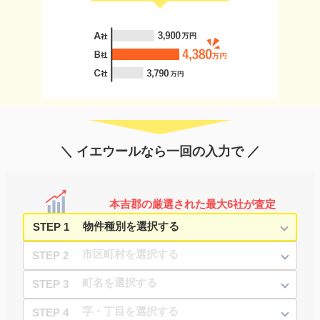
＼ イエウールなら一回の入力で ／
本吉郡の厳選された最大6社が査定
STEP 1
STEP 2
STEP 3
STEP 4