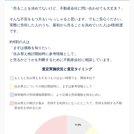
「売ることを決めてないけど、不動産会社に問い合わせても大丈夫？」
そんな不安をもつ方もいらっしゃると思います。でもご安心ください。
実際に売却した人のうち、最初から売ることを決めていた人は4割程度
です。
約6割の人は
「まずは価格を知りたい」
「住み替え検討開始時に参考情報として」
と売るかどうかを判断するために不動産会社に相談しています。
査定実施状況と査定タイミング
もともと住み替えをするつもりはない時期でも、興味本位で
住み替えについての検討開始時に、まずは参考情報として
保有物件の売却価格調査時に、より正確な売却価格を知るために
住み替えの検討が進み、売却する気持ちになったところで、売却を依頼する不動
産会社を決めるため