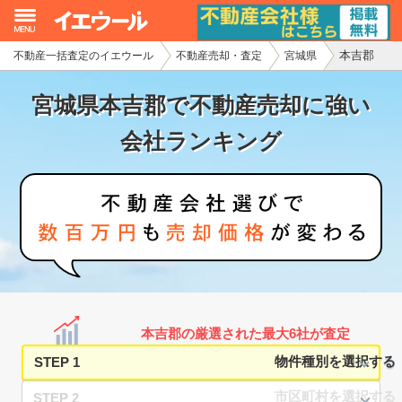
本吉郡
不動産一括査定のイエウール
不動産売却・査定
宮城県
イエウール加盟希望の不動産会社様
宮城県本吉郡で不動産売却に強い
初めての方へ
会社ランキング
不動産売却の流れ
不動産の売却・一括査定
家査定シミュレーター
お問い合わせ
本吉郡の厳選された最大6社が査定
STEP 1
STEP 2