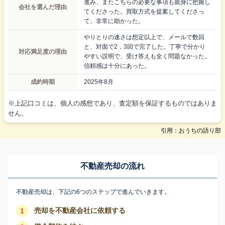
進み、またこちらの必要な事項も親身に把握し
会社を選んだ理由
てくださった。買取方式を提案してくださっ
て、非常に助かった。
やりとりの速さは想定以上で、メールで数回
と、対面で2，3回で完了した。丁寧で分かり
対応満足度の理由
やすい説明で、受け答えも全く問題なかった。
信頼感は十分にあった。
成約時期
2025年8月
※上記口コミは、個人の感想であり、査定額を保証するものではありま
せん。
引用：おうちの語り部
不動産売却の流れ
不動産売却は、下記の6つのステップで進んでいきます。
売却を不動産会社に依頼する
1