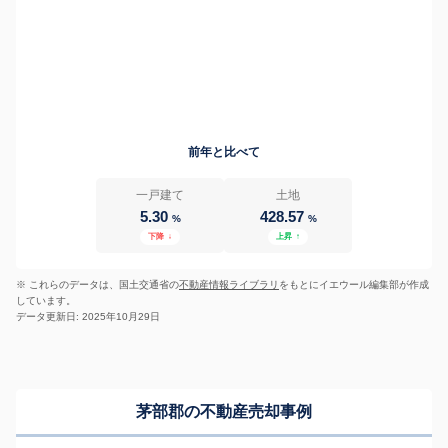
前年と比べて
一戸建て
土地
5.30
428.57
%
%
下降
↓
上昇
↑
※ これらのデータは、国土交通省の
不動産情報ライブラリ
をもとにイエウール編集部が作成
しています。
データ更新日: 2025年10月29日
茅部郡の不動産売却事例