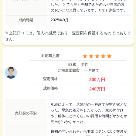
した。 とても早く売却できたのも担当者の方
のおかげだと思っています。とても満足です。
成約時期
2025年9月
※上記口コミは、個人の感想であり、査定額を保証するものではありま
せん。
対応満足度
53歳
男性
北海道函館市
一戸建て
査定価格
200
万円
成約価格
240
万円
相続によって、遠隔地の一戸建てが空き家とな
った。早急に処分をしたかった。家の片付け
売却前の不安
や、解体にどのくらいの費用や時間がかかるか
見当がつかなかった。
最初の問い合わせから非常にテンポよく交渉が