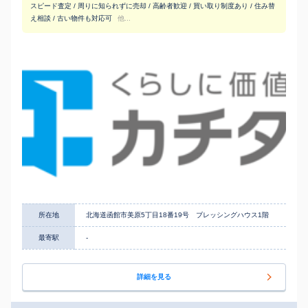
スピード査定 / 周りに知られずに売却 / 高齢者歓迎 / 買い取り制度あり / 住み替
え相談 / 古い物件も対応可
他...
所在地
北海道函館市美原5丁目18番19号 ブレッシングハウス1階
最寄駅
-
詳細を見る