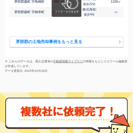
茅部郡森町 字鳥崎町
480
1100
㎡
万円
22
徒歩
分
森(北海道)
茅部郡森町 字御幸町
1,800
-
㎡
万円
4
徒歩
分
茅部郡の土地売却事例をもっと見る
※ これらのデータは、国土交通省の
不動産情報ライブラリ
の情報をもとにイエウール編集部
が作成しています。
データ更新日: 2025年10月29日