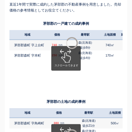
直近1年間で実際に成約した茅部郡の不動産事例を用意しました。売却
価格の参考情報としてお役立てください。
茅部郡の一戸建ての成約事例
地域
価格
最寄駅
土地面積
延床面
森(北海道)
㎡
㎡
茅部郡森町 字上台町
740
740
150
万円
8
徒歩
分
森(北海道)
㎡
㎡
茅部郡森町 字本町
250
170
115
万円
4
徒歩
分
茅部郡の土地の成約事例
地域
価格
最寄駅
土地面積
森(北海道)
茅部郡森町 字鳥崎町
380
500
㎡
万円
21
徒歩
分
森(北海道)