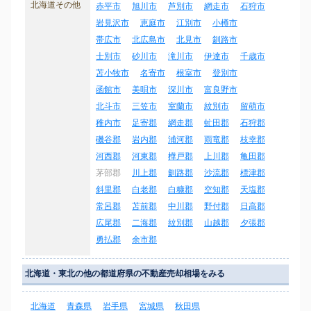
北海道その他
赤平市
旭川市
芦別市
網走市
石狩市
岩見沢市
恵庭市
江別市
小樽市
帯広市
北広島市
北見市
釧路市
士別市
砂川市
滝川市
伊達市
千歳市
苫小牧市
名寄市
根室市
登別市
函館市
美唄市
深川市
富良野市
北斗市
三笠市
室蘭市
紋別市
留萌市
稚内市
足寄郡
網走郡
虻田郡
石狩郡
磯谷郡
岩内郡
浦河郡
雨竜郡
枝幸郡
河西郡
河東郡
樺戸郡
上川郡
亀田郡
茅部郡
川上郡
釧路郡
沙流郡
標津郡
斜里郡
白老郡
白糠郡
空知郡
天塩郡
常呂郡
苫前郡
中川郡
野付郡
日高郡
広尾郡
二海郡
紋別郡
山越郡
夕張郡
勇払郡
余市郡
北海道・東北の他の都道府県の不動産売却相場をみる
北海道
青森県
岩手県
宮城県
秋田県