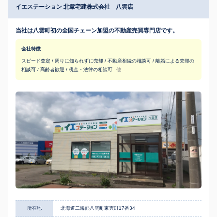
イエステーション 北章宅建株式会社 八雲店
当社は八雲町初の全国チェーン加盟の不動産売買専門店です。
会社特徴
スピード査定 / 周りに知られずに売却 / 不動産相続の相談可 / 離婚による売却の
相談可 / 高齢者歓迎 / 税金・法律の相談可
他...
所在地
北海道二海郡八雲町東雲町17番34