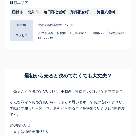
対応エリア
函館市
北斗市
亀田郡七飯町
茅部郡森町
二海郡八雲町
所在地
北海道函館市桔梗1-17-20
JR函館本線「桔梗駅」より車で4分 函館バス 「桔梗小学校
アクセス
前」バス停...
最初から売ると決めてなくても
大丈夫？
「売ることを決めてないけど、不動産会社に問い合わせても大丈夫？」
そんな不安をもつ方もいらっしゃると思います。でもご安心ください。
実際に売却した人のうち、最初から売ることを決めていた人は4割程度
です。
約6割の人は
「まずは価格を知りたい」