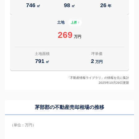
746
98
26
㎡
㎡
年
土地
上昇 ↑
269
万円
土地面積
坪単価
791
2
㎡
万円
「不動産情報ライブラリ」の情報を元に集計
2025年10月29日更新
茅部郡の
不動産売却相場の推移
（単位：万円）