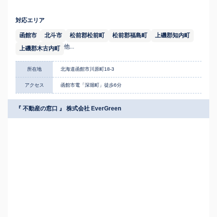
対応エリア
函館市
北斗市
松前郡松前町
松前郡福島町
上磯郡知内町
他...
上磯郡木古内町
所在地
北海道函館市川原町18-3
アクセス
函館市電「深堀町」徒歩6分
『 不動産の窓口 』 株式会社 EverGreen