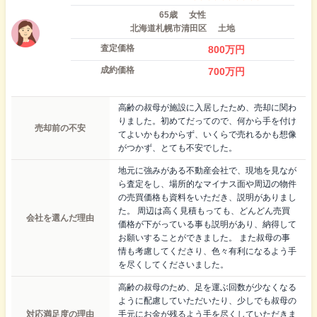
65歳
女性
北海道札幌市清田区
土地
査定価格
800
万円
成約価格
700
万円
高齢の叔母が施設に入居したため、売却に関わ
りました。初めてだってので、何から手を付け
売却前の不安
てよいかもわからず、いくらで売れるかも想像
がつかず、とても不安でした。
地元に強みがある不動産会社で、現地を見なが
ら査定をし、場所的なマイナス面や周辺の物件
の売買価格も資料をいただき、説明がありまし
た。 周辺は高く見積もっても、どんどん売買
会社を選んだ理由
価格が下がっている事も説明があり、納得して
お願いすることができました。 また叔母の事
情も考慮してくださり、色々有利になるよう手
を尽くしてくださいました。
高齢の叔母のため、足を運ぶ回数が少なくなる
ように配慮していただいたり、少しでも叔母の
対応満足度の理由
手元にお金が残るよう手を尽くしていただきま