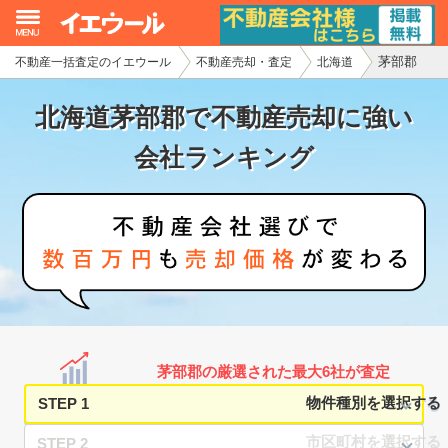
茅部郡
不動産一括査定のイエウール
不動産売却・査定
北海道
イエウール加盟希望の不動産会社様
北海道茅部郡で不動産売却に強い
初めての方へ
会社ランキング
不動産売却の流れ
不動産の売却・一括査定
家査定シミュレーター
お問い合わせ
茅部郡の厳選された最大6社が査定
STEP 1
STEP 2