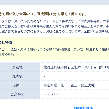
うち買い取り全国No.1。直接買取だから早くて簡単です。
チタスは、買い取ったお宅をリフォームして再販売する「中古買取再販」の
社では扱えない古い家や内外装が傷んだ家でも買い取れる場合があります。
た空き家でお困りの方にもきっとお役に立てると思います。全国130店舗を
れ変わらせ、長く住みつなぐお手伝いをさせてください。
会社特徴
スピード査定 / 周りに知られずに売却 / 高齢者歓迎 / 買い取り制度あり / 住み
却対応可能
所在地
北海道札幌市白石区北郷一条1丁目5番13
最寄駅
-
定休日
毎週水曜、第一・第三・第五火曜
営業時間
9:00～18:00
詳細を見る