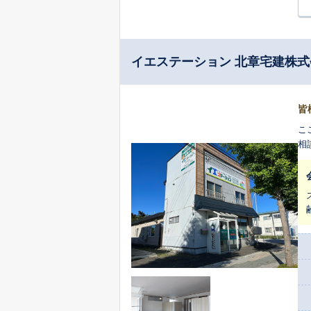
イエステーション 北章宅建株
皆
こ
相