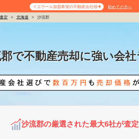
イエウール加盟希望の不動産会社様
初めての方へ
査定
>
北海道
>
沙流郡
流郡で不動産売却に強い会社
沙流郡の厳選された最大6社が査定