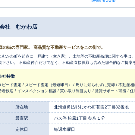
式会社 むかわ店
様の街の専門家。 高品質な不動産サービスをこの街で。
こむかわ町を起点に一戸建て（空き家）、土地等の不動産売却に関する事は
談下さい。 不動産仲介だけでなく、不動産直接買取も含めた総合的なご提案
会社特徴
スピード査定 / スピード査定（最短即日） / 周りに知られずに売却 / 不動産相
齢者歓迎 / インスペクション相談 / 買い取り制度あり / 賃貸サポート可能 / 
所在地
北海道勇払郡むかわ町花園2丁目82番地
最寄駅
バス停 松風1丁目 徒歩１分
定休日
毎週水曜日