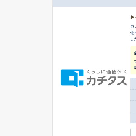
お
カ
他
し
ま