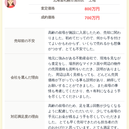
北海道札幌市清田区
土地
査定価格
800
万円
成約価格
700
万円
高齢の叔母が施設に入居したため、売却に関わ
りました。初めてだってので、何から手を付け
売却前の不安
てよいかもわからず、いくらで売れるかも想像
がつかず、とても不安でした。
地元に強みがある不動産会社で、現地を見なが
ら査定をし、場所的なマイナス面や周辺の物件
の売買価格も資料をいただき、説明がありまし
た。 周辺は高く見積もっても、どんどん売買
会社を選んだ理由
価格が下がっている事も説明があり、納得して
お願いすることができました。 また叔母の事
情も考慮してくださり、色々有利になるよう手
を尽くしてくださいました。
高齢の叔母のため、足を運ぶ回数が少なくなる
ように配慮していただいたり、少しでも叔母の
対応満足度の理由
手元にお金が残るよう手を尽くしていただきま
した。 とても早く売却できたのも担当者の方
のおかげだと思っています。とても満足です。