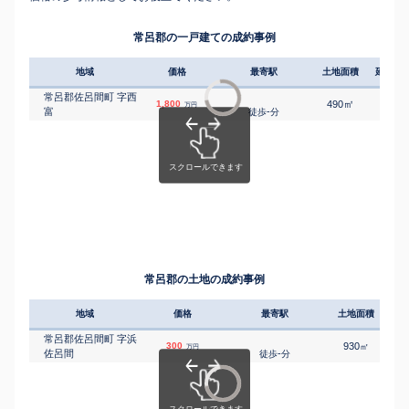
常呂郡の一戸建ての成約事例
地域
価格
最寄駅
土地面積
延床面
常呂郡佐呂間町 字西
㎡
㎡
1,800
490
115
万円
富
-
徒歩
分
常呂郡の土地の成約事例
地域
価格
最寄駅
土地面積
常呂郡佐呂間町 字浜
300
930
㎡
万円
佐呂間
-
徒歩
分