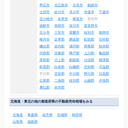
帯広市
北広島市
北見市
釧路市
士別市
砂川市
滝川市
伊達市
千歳市
苫小牧市
名寄市
根室市
登別市
函館市
美唄市
深川市
富良野市
北斗市
三笠市
室蘭市
紋別市
留萌市
稚内市
足寄郡
網走郡
虻田郡
石狩郡
磯谷郡
岩内郡
浦河郡
雨竜郡
枝幸郡
河西郡
河東郡
樺戸郡
上川郡
亀田郡
茅部郡
川上郡
釧路郡
沙流郡
標津郡
斜里郡
白老郡
白糠郡
空知郡
天塩郡
常呂郡
苫前郡
中川郡
野付郡
日高郡
広尾郡
二海郡
紋別郡
山越郡
夕張郡
勇払郡
余市郡
北海道・東北の他の都道府県の不動産売却相場をみる
北海道
青森県
岩手県
宮城県
秋田県
山形県
福島県