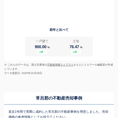
前年と比べて
一戸建て
土地
900.00
76.47
%
%
上昇
↑
上昇
↑
※ これらのデータは、国土交通省の
不動産情報ライブラリ
をもとにイエウール編集部が作成
しています。
データ更新日: 2025年10月29日
常呂郡の不動産売却事例
直近1年間で実際に成約した常呂郡の不動産事例を用意しました。売却
価格の参考情報としてお役立てください。