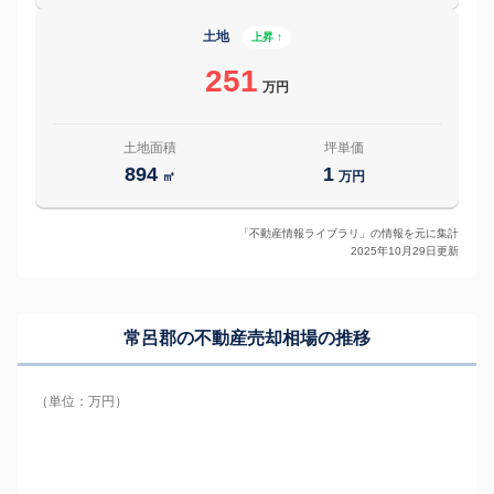
土地
上昇 ↑
251
万円
土地面積
坪単価
894
1
㎡
万円
「不動産情報ライブラリ」の情報を元に集計
2025年10月29日更新
常呂郡の
不動産売却相場の推移
（単位：万円）