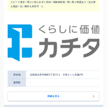
スピード査定 / 周りに知られずに売却 / 高齢者歓迎 / 買い取り制度あり / 住み替
え相談 / 古い物件も対応可
他...
所在地
北海道北見市桜町3丁目72-1 大幸さくら店舗3号
最寄駅
-
詳細を見る