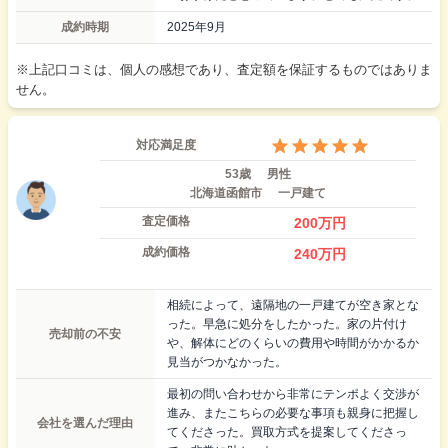
成約時期
2025年9月
※上記口コミは、個人の感想であり、査定額を保証するものではありま
せん。
対応満足度
53歳
男性
北海道函館市
一戸建て
査定価格
200
万円
成約価格
240
万円
相続によって、遠隔地の一戸建てが空き家とな
った。早急に処分をしたかった。家の片付け
売却前の不安
や、解体にどのくらいの費用や時間がかかるか
見当がつかなかった。
最初の問い合わせから非常にテンポよく交渉が
進み、またこちらの必要な事項も親身に把握し
会社を選んだ理由
てくださった。買取方式を提案してくださっ