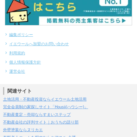
編集ポリシー
イエウールへ加盟のお問い合わせ
利用規約
個人情報保護方針
運営会社
関連サイト
土地活用・不動産投資ならイエウール土地活用
完全会員制の家探しサイト「Housii(ハウシー)」
不動産査定・売却ならすまいステップ
不動産会社の評判サイト｜おうちの語り部
外壁塗装ならヌリカエ