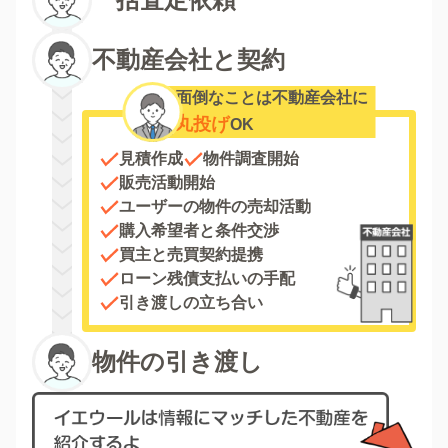
不動産会社と契約
面倒なことは不動産会社に
丸投げ
OK
見積作成
物件調査開始
販売活動開始
ユーザーの物件の売却活動
購入希望者と条件交渉
買主と売買契約提携
ローン残債支払いの手配
引き渡しの立ち合い
物件の引き渡し