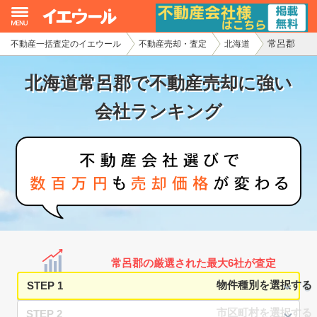
常呂郡
不動産一括査定のイエウール
不動産売却・査定
北海道
イエウール加盟希望の不動産会社様
北海道常呂郡で不動産売却に強い
初めての方へ
会社ランキング
不動産売却の流れ
不動産の売却・一括査定
家査定シミュレーター
お問い合わせ
常呂郡の厳選された最大6社が査定
STEP 1
STEP 2