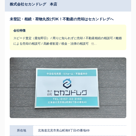
株式会社セカンドレグ 本店
未登記・相続・荷物丸投げOK！不動産の売却はセカンドレグへ
会社特徴
スピード査定（最短即日） / 周りに知られずに売却 / 不動産相続の相談可 / 離婚
による売却の相談可 / 高齢者歓迎 / 税金・法律の相談可
他...
所在地
北海道北見市美山町南8丁目45番地49