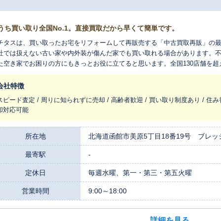
うち買い取り全国No.1。直接買取だから早くて簡単です。
チタスは、買い取ったお宅をリフォームして再販売する「中古買取再販」の
社では扱えない古い家や内外装が傷んだ家でも買い取れる場合があります。
た空き家でお困りの方にもきっとお役に立てると思います。全国130店舗を
れ変わらせ、長く住みつなぐお手伝いをさせてください。
会社特徴
スピード査定 / 周りに知られずに売却 / 高齢者歓迎 / 買い取り制度あり / 住み
却対応可能
所在地
北海道函館市美原5丁目18番19号 ブレッ
最寄駅
-
定休日
毎週水曜、第一・第三・第五火曜
営業時間
9:00～18:00
詳細を見る