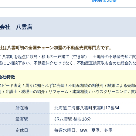
式会社 八雲店
社は八雲町初の全国チェーン加盟の不動産売買専門店です。
こ八雲町を起点に渡島・桧山の一戸建て（空き家）、土地等の不動産売却に
軽にご相談下さい。不動産仲介だけでなく、不動産直接買取も含めた総合的
会社特徴
スピード査定 / 周りに知られずに売却 / 不動産相続の相談可 / 離婚による売却
可 / 弁護士・税理士の紹介 / リフォーム・建築相談 / ハウスクリーニング /
所在地
北海道二海郡八雲町東雲町17番34
最寄駅
JR八雲駅 徒歩18分
定休日
毎週水曜日、GW、夏季、冬季