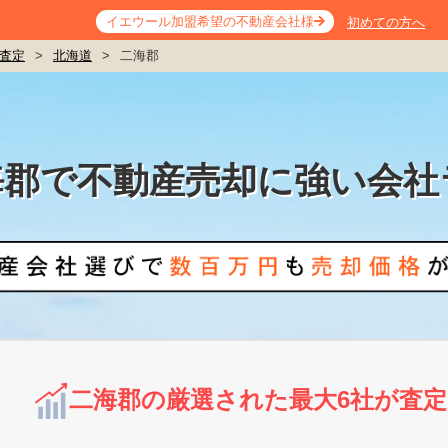
イエウール加盟希望の不動産会社様
初めての方へ
査定
>
北海道
>
二海郡
海郡で不動産売却に強い会社
二海郡の厳選された最大6社が査定