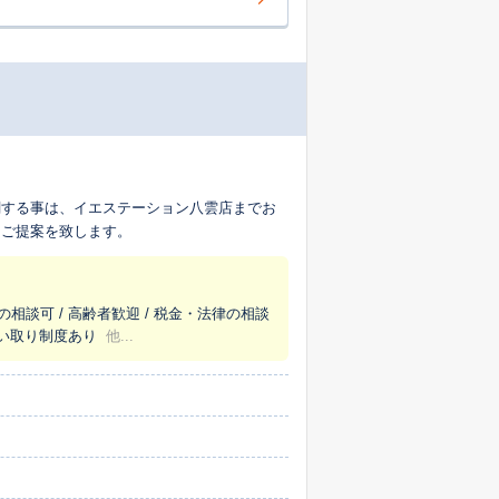
関する事は、イエステーション八雲店までお
なご提案を致します。
の相談可 / 高齢者歓迎 / 税金・法律の相談
 買い取り制度あり
他...