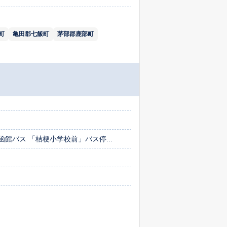
町
亀田郡七飯町
茅部郡鹿部町
館バス 「桔梗小学校前」バス停...