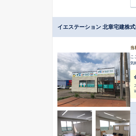
イエステーション 北章宅建株
当
こ
気