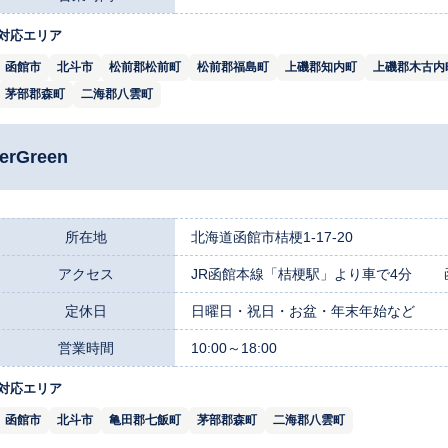
対応エリア
函館市
北斗市
松前郡松前町
松前郡福島町
上磯郡知内町
上磯郡木古内
茅部郡森町
二海郡八雲町
rGreen
所在地
北海道函館市桔梗1-17-20
アクセス
JR函館本線「桔梗駅」より車で4分 函
定休日
日曜日・祝日・お盆・年末年始など
営業時間
10:00～18:00
対応エリア
函館市
北斗市
亀田郡七飯町
茅部郡森町
二海郡八雲町