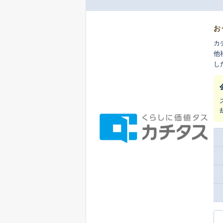
お
カ
他
し
ま